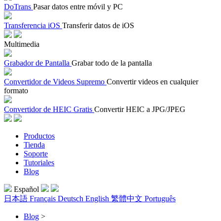
DoTrans
Pasar datos entre móvil y PC
Transferencia iOS
Transferir datos de iOS
Multimedia
Grabador de Pantalla
Grabar todo de la pantalla
Convertidor de Videos Supremo
Convertir videos en cualquier
formato
Convertidor de HEIC Gratis
Convertir HEIC a JPG/JPEG
Productos
Tienda
Soporte
Tutoriales
Blog
Español
日本語
Français
Deutsch
English
繁體中文
Português
Blog
>