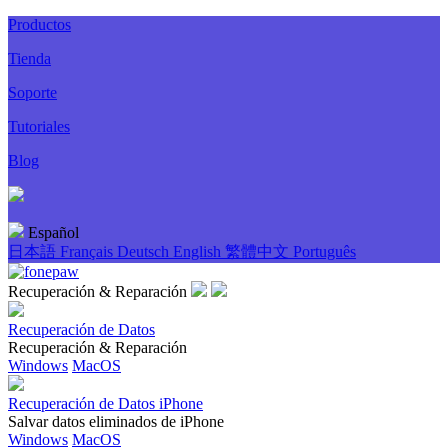
Productos
Tienda
Soporte
Tutoriales
Blog
Español
日本語
Français
Deutsch
English
繁體中文
Português
Recuperación & Reparación
Recuperación de Datos
Recuperación & Reparación
Windows
MacOS
Recuperación de Datos iPhone
Salvar datos eliminados de iPhone
Windows
MacOS