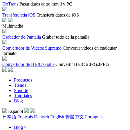
DoTrans
Pasar datos entre móvil y PC
Transferencia iOS
Transferir datos de iOS
Multimedia
Grabador de Pantalla
Grabar todo de la pantalla
Convertidor de Videos Supremo
Convertir videos en cualquier
formato
Convertidor de HEIC Gratis
Convertir HEIC a JPG/JPEG
Productos
Tienda
Soporte
Tutoriales
Blog
Español
日本語
Français
Deutsch
English
繁體中文
Português
Blog
>