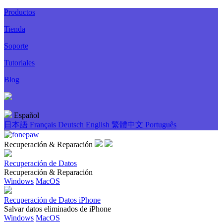
Productos
Tienda
Soporte
Tutoriales
Blog
Español
日本語
Français
Deutsch
English
繁體中文
Português
Recuperación & Reparación
Recuperación de Datos
Recuperación & Reparación
Windows
MacOS
Recuperación de Datos iPhone
Salvar datos eliminados de iPhone
Windows
MacOS