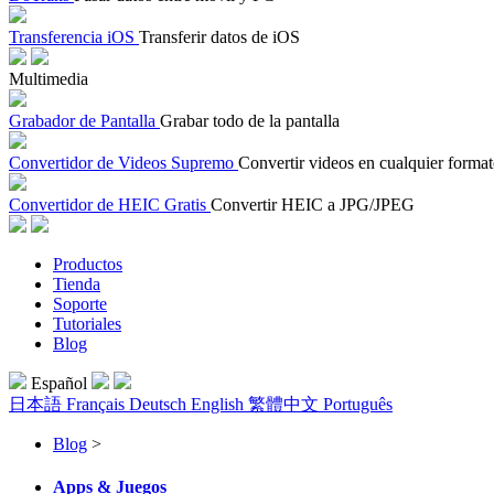
Transferencia iOS
Transferir datos de iOS
Multimedia
Grabador de Pantalla
Grabar todo de la pantalla
Convertidor de Videos Supremo
Convertir videos en cualquier forma
Convertidor de HEIC Gratis
Convertir HEIC a JPG/JPEG
Productos
Tienda
Soporte
Tutoriales
Blog
Español
日本語
Français
Deutsch
English
繁體中文
Português
Blog
>
Apps & Juegos