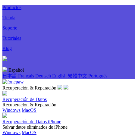
Productos
Tienda
Soporte
Tutoriales
Blog
Español
日本語
Français
Deutsch
English
繁體中文
Português
Recuperación & Reparación
Recuperación de Datos
Recuperación & Reparación
Windows
MacOS
Recuperación de Datos iPhone
Salvar datos eliminados de iPhone
Windows
MacOS