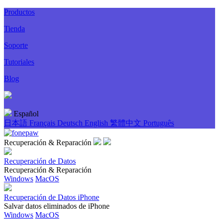
Productos
Tienda
Soporte
Tutoriales
Blog
Español
日本語
Français
Deutsch
English
繁體中文
Português
Recuperación & Reparación
Recuperación de Datos
Recuperación & Reparación
Windows
MacOS
Recuperación de Datos iPhone
Salvar datos eliminados de iPhone
Windows
MacOS