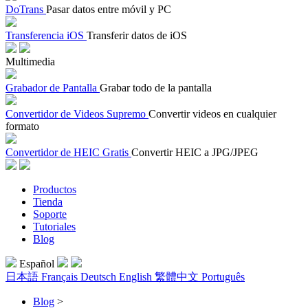
DoTrans
Pasar datos entre móvil y PC
Transferencia iOS
Transferir datos de iOS
Multimedia
Grabador de Pantalla
Grabar todo de la pantalla
Convertidor de Videos Supremo
Convertir videos en cualquier
formato
Convertidor de HEIC Gratis
Convertir HEIC a JPG/JPEG
Productos
Tienda
Soporte
Tutoriales
Blog
Español
日本語
Français
Deutsch
English
繁體中文
Português
Blog
>