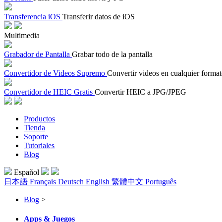
Transferencia iOS
Transferir datos de iOS
Multimedia
Grabador de Pantalla
Grabar todo de la pantalla
Convertidor de Videos Supremo
Convertir videos en cualquier forma
Convertidor de HEIC Gratis
Convertir HEIC a JPG/JPEG
Productos
Tienda
Soporte
Tutoriales
Blog
Español
日本語
Français
Deutsch
English
繁體中文
Português
Blog
>
Apps & Juegos