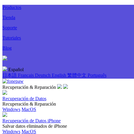
Productos
Tienda
Soporte
Tutoriales
Blog
Español
日本語
Français
Deutsch
English
繁體中文
Português
Recuperación & Reparación
Recuperación de Datos
Recuperación & Reparación
Windows
MacOS
Recuperación de Datos iPhone
Salvar datos eliminados de iPhone
Windows
MacOS