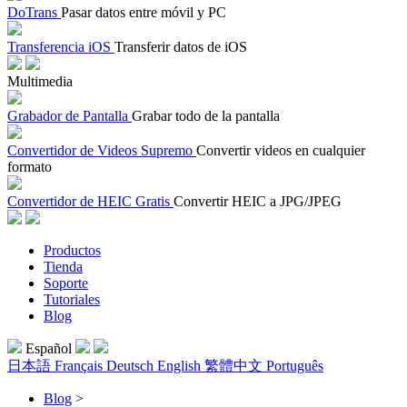
DoTrans
Pasar datos entre móvil y PC
Transferencia iOS
Transferir datos de iOS
Multimedia
Grabador de Pantalla
Grabar todo de la pantalla
Convertidor de Videos Supremo
Convertir videos en cualquier
formato
Convertidor de HEIC Gratis
Convertir HEIC a JPG/JPEG
Productos
Tienda
Soporte
Tutoriales
Blog
Español
日本語
Français
Deutsch
English
繁體中文
Português
Blog
>