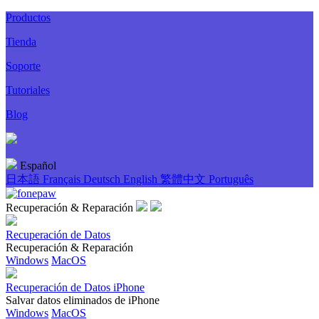
Productos
Tienda
Soporte
Tutoriales
Blog
Español
日本語
Français
Deutsch
English
繁體中文
Português
Recuperación & Reparación
Recuperación de Datos
Recuperación & Reparación
Windows
MacOS
Recuperación de Datos iPhone
Salvar datos eliminados de iPhone
Windows
MacOS