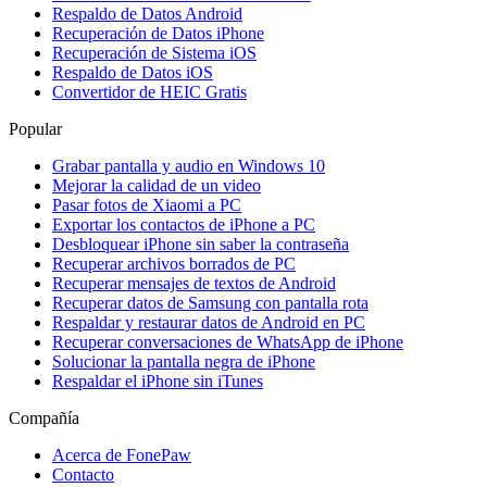
Respaldo de Datos Android
Recuperación de Datos iPhone
Recuperación de Sistema iOS
Respaldo de Datos iOS
Convertidor de HEIC Gratis
Popular
Grabar pantalla y audio en Windows 10
Mejorar la calidad de un video
Pasar fotos de Xiaomi a PC
Exportar los contactos de iPhone a PC
Desbloquear iPhone sin saber la contraseña
Recuperar archivos borrados de PC
Recuperar mensajes de textos de Android
Recuperar datos de Samsung con pantalla rota
Respaldar y restaurar datos de Android en PC
Recuperar conversaciones de WhatsApp de iPhone
Solucionar la pantalla negra de iPhone
Respaldar el iPhone sin iTunes
Compañía
Acerca de FonePaw
Contacto