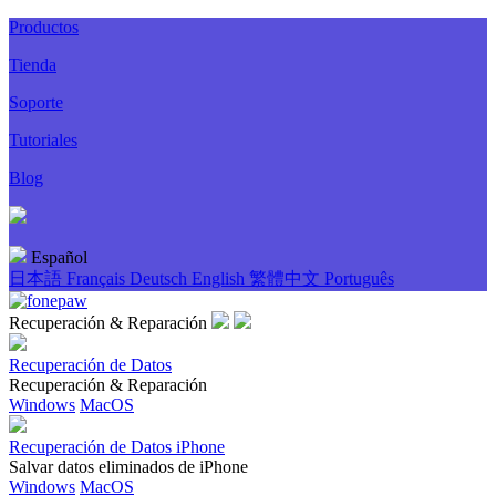
Productos
Tienda
Soporte
Tutoriales
Blog
Español
日本語
Français
Deutsch
English
繁體中文
Português
Recuperación & Reparación
Recuperación de Datos
Recuperación & Reparación
Windows
MacOS
Recuperación de Datos iPhone
Salvar datos eliminados de iPhone
Windows
MacOS