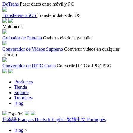
DoTrans
Pasar datos entre móvil y PC
Transferencia iOS
Transferir datos de iOS
Multimedia
Grabador de Pantalla
Grabar todo de la pantalla
Convertidor de Videos Supremo
Convertir videos en cualquier
formato
Convertidor de HEIC Gratis
Convertir HEIC a JPG/JPEG
Productos
Tienda
Soporte
Tutoriales
Blog
Español
日本語
Français
Deutsch
English
繁體中文
Português
Blog
>