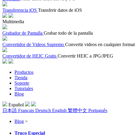
Transferencia iOS
Transferir datos de iOS
Multimedia
Grabador de Pantalla
Grabar todo de la pantalla
Convertidor de Videos Supremo
Convertir videos en cualquier forma
Convertidor de HEIC Gratis
Convertir HEIC a JPG/JPEG
Productos
Tienda
Soporte
Tutoriales
Blog
Español
日本語
Français
Deutsch
English
繁體中文
Português
Blog
>
Truco Especial