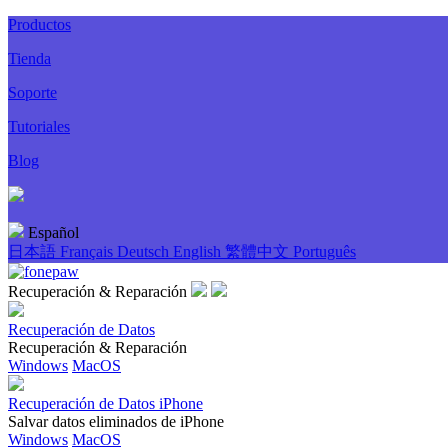
Productos
Tienda
Soporte
Tutoriales
Blog
Español
日本語
Français
Deutsch
English
繁體中文
Português
Recuperación & Reparación
Recuperación de Datos
Recuperación & Reparación
Windows
MacOS
Recuperación de Datos iPhone
Salvar datos eliminados de iPhone
Windows
MacOS