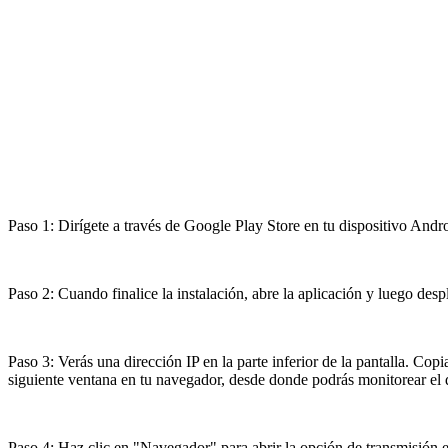
Paso 1: Dirígete a través de Google Play Store en tu dispositivo Andro
Paso 2: Cuando finalice la instalación, abre la aplicación y luego des
Paso 3: Verás una dirección IP en la parte inferior de la pantalla. Co
siguiente ventana en tu navegador, desde donde podrás monitorear el d
Paso 4: Haz clic en "Navegador" para abrir la opción de transmisión e