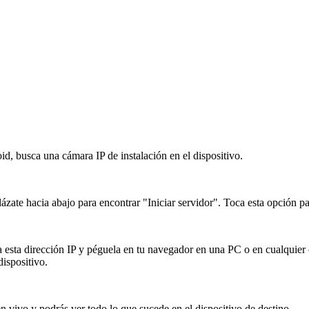
id, busca una cámara IP de instalación en el dispositivo.
plázate hacia abajo para encontrar "Iniciar servidor". Toca esta opción 
pia esta dirección IP y péguela en tu navegador en una PC o en cualquier
ispositivo.
n vivo y podrás ver todo lo que sucede en el dispositivo de destino.