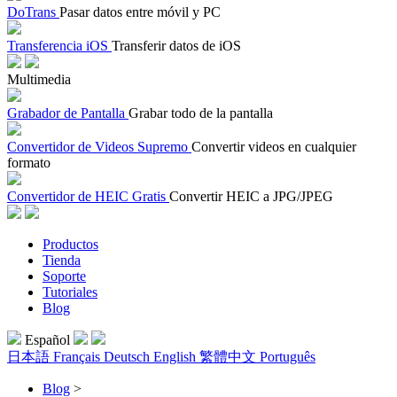
DoTrans
Pasar datos entre móvil y PC
Transferencia iOS
Transferir datos de iOS
Multimedia
Grabador de Pantalla
Grabar todo de la pantalla
Convertidor de Videos Supremo
Convertir videos en cualquier
formato
Convertidor de HEIC Gratis
Convertir HEIC a JPG/JPEG
Productos
Tienda
Soporte
Tutoriales
Blog
Español
日本語
Français
Deutsch
English
繁體中文
Português
Blog
>