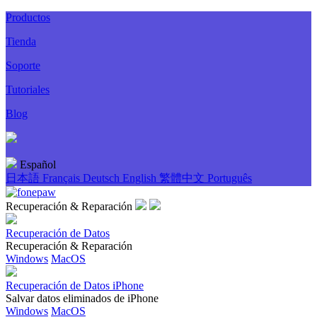
Productos
Tienda
Soporte
Tutoriales
Blog
Español
日本語
Français
Deutsch
English
繁體中文
Português
Recuperación & Reparación
Recuperación de Datos
Recuperación & Reparación
Windows
MacOS
Recuperación de Datos iPhone
Salvar datos eliminados de iPhone
Windows
MacOS