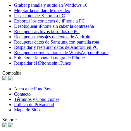
Grabar pantalla y audio en Windows 10
Mejorar la calidad de un video
Pasar fotos de Xiaomi a PC
Exportar los contactos de iPhone a PC
Desbloquear iPhone sin saber la contraseña
Recuperar archivos borrados de PC
Recuperar mensajes de textos de Android
Recuperar datos de Samsung con pantalla rota
Respaldar y restaurar datos de Android en PC
Recuperar conversaciones de WhatsApp de iPhone
Solucionar la pantalla negra de iPhone
Respaldar el iPhone sin iTunes
Compañía
Acerca de FonePaw
Contacto
Términos y Condiciones
Política de Privacidad
Mapa de Sitio
Soporte