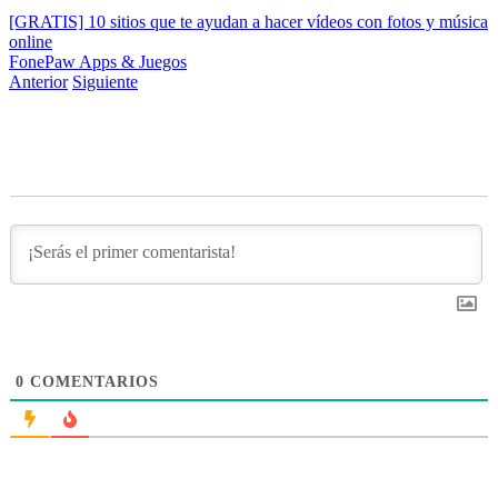
[GRATIS] 10 sitios que te ayudan a hacer vídeos con fotos y música
online
FonePaw
Apps & Juegos
Anterior
Siguiente
0
COMENTARIOS