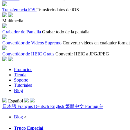
Transferencia iOS
Transferir datos de iOS
Multimedia
Grabador de Pantalla
Grabar todo de la pantalla
Convertidor de Videos Supremo
Convertir videos en cualquier forma
Convertidor de HEIC Gratis
Convertir HEIC a JPG/JPEG
Productos
Tienda
Soporte
Tutoriales
Blog
Español
日本語
Français
Deutsch
English
繁體中文
Português
Blog
>
Truco Especial