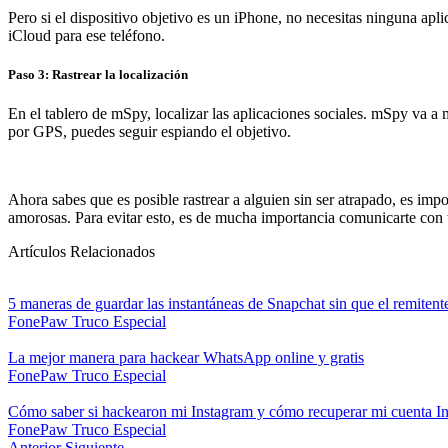
Pero si el dispositivo objetivo es un iPhone, no necesitas ninguna apli
iCloud para ese teléfono.
Paso 3: Rastrear la localización
En el tablero de mSpy, localizar las aplicaciones sociales. mSpy va a
por GPS, puedes seguir espiando el objetivo.
Ahora sabes que es posible rastrear a alguien sin ser atrapado, es impo
amorosas. Para evitar esto, es de mucha importancia comunicarte con tu
Artículos Relacionados
5 maneras de guardar las instantáneas de Snapchat sin que el remitente 
FonePaw
Truco Especial
La mejor manera para hackear WhatsApp online y gratis
FonePaw
Truco Especial
Cómo saber si hackearon mi Instagram y cómo recuperar mi cuenta Ins
FonePaw
Truco Especial
Anterior
Siguiente