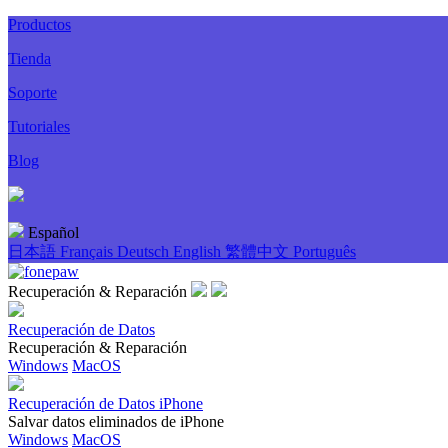
Productos
Tienda
Soporte
Tutoriales
Blog
Español
日本語
Français
Deutsch
English
繁體中文
Português
Recuperación & Reparación
Recuperación de Datos
Recuperación & Reparación
Windows
MacOS
Recuperación de Datos iPhone
Salvar datos eliminados de iPhone
Windows
MacOS