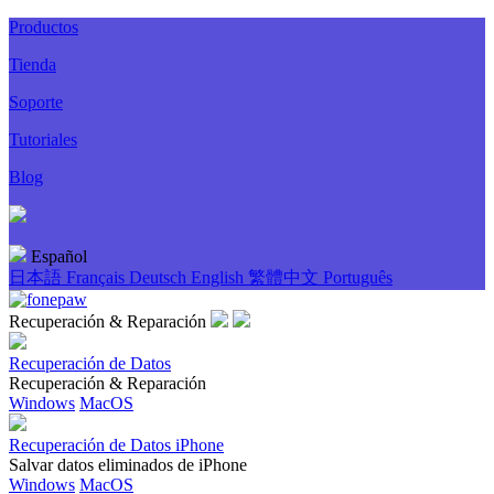
Productos
Tienda
Soporte
Tutoriales
Blog
Español
日本語
Français
Deutsch
English
繁體中文
Português
Recuperación & Reparación
Recuperación de Datos
Recuperación & Reparación
Windows
MacOS
Recuperación de Datos iPhone
Salvar datos eliminados de iPhone
Windows
MacOS