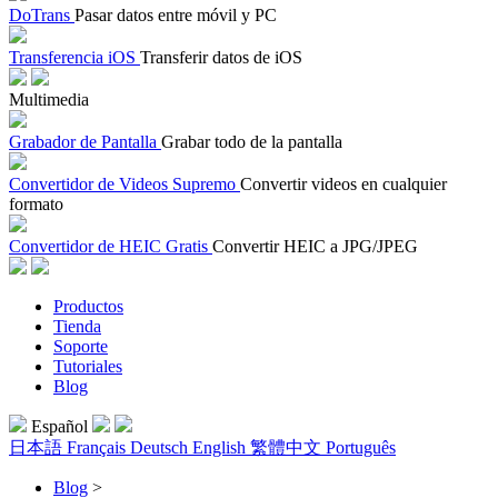
DoTrans
Pasar datos entre móvil y PC
Transferencia iOS
Transferir datos de iOS
Multimedia
Grabador de Pantalla
Grabar todo de la pantalla
Convertidor de Videos Supremo
Convertir videos en cualquier
formato
Convertidor de HEIC Gratis
Convertir HEIC a JPG/JPEG
Productos
Tienda
Soporte
Tutoriales
Blog
Español
日本語
Français
Deutsch
English
繁體中文
Português
Blog
>