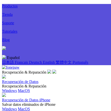
Productos
Tienda
Soporte
Tutoriales
Blog
Español
日本語
Français
Deutsch
English
繁體中文
Português
Recuperación & Reparación
Recuperación de Datos
Recuperación & Reparación
Windows
MacOS
Recuperación de Datos iPhone
Salvar datos eliminados de iPhone
Windows
MacOS