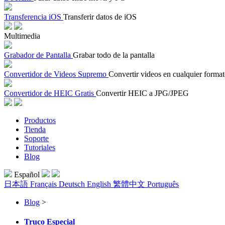
Transferencia iOS
Transferir datos de iOS
Multimedia
Grabador de Pantalla
Grabar todo de la pantalla
Convertidor de Videos Supremo
Convertir videos en cualquier forma
Convertidor de HEIC Gratis
Convertir HEIC a JPG/JPEG
Productos
Tienda
Soporte
Tutoriales
Blog
Español
日本語
Français
Deutsch
English
繁體中文
Português
Blog
>
Truco Especial