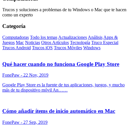
Trucos y soluciones a problemas de tu Windows o Mac que te hacen
como un experto
Categoría
Computadoras
Todo los temas
Actualizaciones
Análisis
Apps &
Juegos
Mac
Noticias
Otros Artículos
Tecnología
Truco Especial
Trucos Android
Trucos iOS
Trucos Móviles
Windows
Qué hacer cuando no funciona Google Play Store
FonePaw
- 22 Nov, 2019
Google Play Store es la fuente de tus aplicaciones, juegos, y mucho
más de tu dispositivo móvil An……
Cómo añadir ítems de inicio automático en Mac
FonePaw
- 27 Sep, 2019