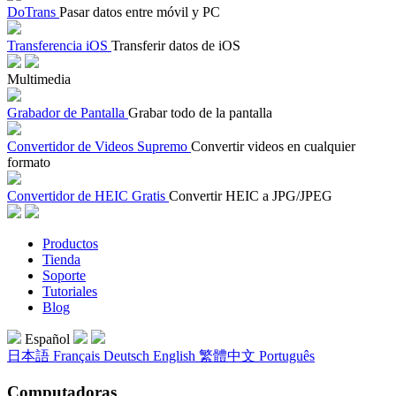
DoTrans
Pasar datos entre móvil y PC
Transferencia iOS
Transferir datos de iOS
Multimedia
Grabador de Pantalla
Grabar todo de la pantalla
Convertidor de Videos Supremo
Convertir videos en cualquier
formato
Convertidor de HEIC Gratis
Convertir HEIC a JPG/JPEG
Productos
Tienda
Soporte
Tutoriales
Blog
Español
日本語
Français
Deutsch
English
繁體中文
Português
Computadoras