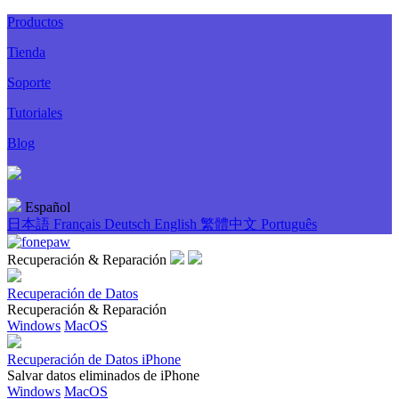
Productos
Tienda
Soporte
Tutoriales
Blog
Español
日本語
Français
Deutsch
English
繁體中文
Português
Recuperación & Reparación
Recuperación de Datos
Recuperación & Reparación
Windows
MacOS
Recuperación de Datos iPhone
Salvar datos eliminados de iPhone
Windows
MacOS