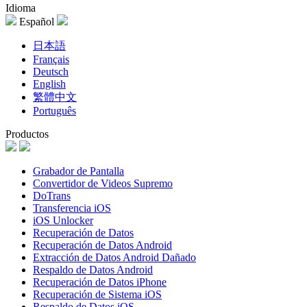
Idioma
Español
日本語
Français
Deutsch
English
繁體中文
Português
Productos
Grabador de Pantalla
Convertidor de Videos Supremo
DoTrans
Transferencia iOS
iOS Unlocker
Recuperación de Datos
Recuperación de Datos Android
Extracción de Datos Android Dañado
Respaldo de Datos Android
Recuperación de Datos iPhone
Recuperación de Sistema iOS
Respaldo de Datos iOS