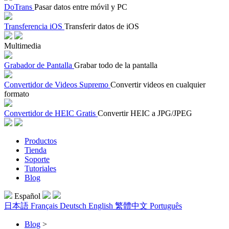
DoTrans
Pasar datos entre móvil y PC
Transferencia iOS
Transferir datos de iOS
Multimedia
Grabador de Pantalla
Grabar todo de la pantalla
Convertidor de Videos Supremo
Convertir videos en cualquier
formato
Convertidor de HEIC Gratis
Convertir HEIC a JPG/JPEG
Productos
Tienda
Soporte
Tutoriales
Blog
Español
日本語
Français
Deutsch
English
繁體中文
Português
Blog
>