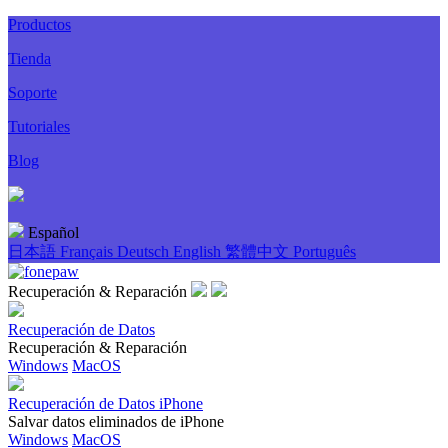
Productos
Tienda
Soporte
Tutoriales
Blog
Español
日本語
Français
Deutsch
English
繁體中文
Português
Recuperación & Reparación
Recuperación de Datos
Recuperación & Reparación
Windows
MacOS
Recuperación de Datos iPhone
Salvar datos eliminados de iPhone
Windows
MacOS