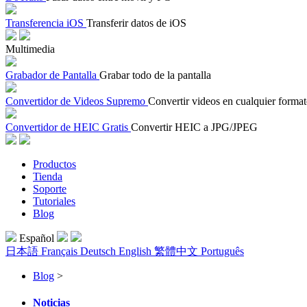
Transferencia iOS
Transferir datos de iOS
Multimedia
Grabador de Pantalla
Grabar todo de la pantalla
Convertidor de Videos Supremo
Convertir videos en cualquier forma
Convertidor de HEIC Gratis
Convertir HEIC a JPG/JPEG
Productos
Tienda
Soporte
Tutoriales
Blog
Español
日本語
Français
Deutsch
English
繁體中文
Português
Blog
>
Noticias