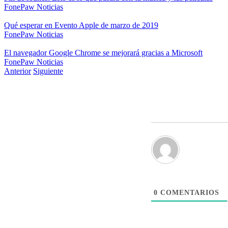
FonePaw
Noticias
Qué esperar en Evento Apple de marzo de 2019
FonePaw
Noticias
El navegador Google Chrome se mejorará gracias a Microsoft
FonePaw
Noticias
Anterior
Siguiente
0
COMENTARIOS