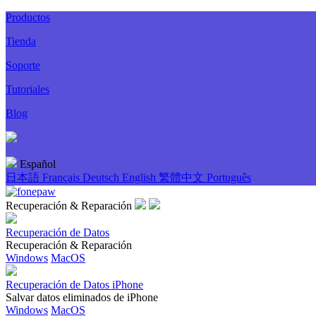
Productos
Tienda
Soporte
Tutoriales
Blog
Español
日本語
Français
Deutsch
English
繁體中文
Português
Recuperación & Reparación
Recuperación de Datos
Recuperación & Reparación
Windows
MacOS
Recuperación de Datos iPhone
Salvar datos eliminados de iPhone
Windows
MacOS