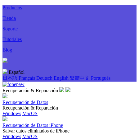
Productos
Tienda
Soporte
Tutoriales
Blog
Español
日本語
Français
Deutsch
English
繁體中文
Português
Recuperación & Reparación
Recuperación de Datos
Recuperación & Reparación
Windows
MacOS
Recuperación de Datos iPhone
Salvar datos eliminados de iPhone
Windows
MacOS