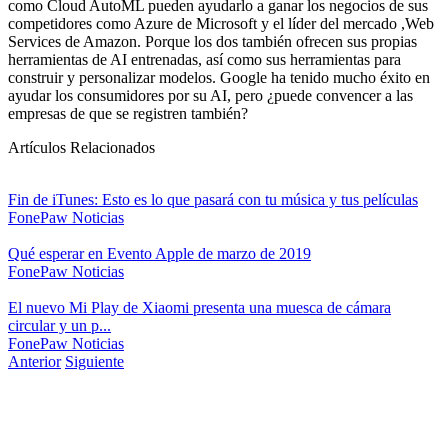
como Cloud AutoML pueden ayudarlo a ganar los negocios de sus
competidores como Azure de Microsoft y el líder del mercado ,Web
Services de Amazon. Porque los dos también ofrecen sus propias
herramientas de AI entrenadas, así como sus herramientas para
construir y personalizar modelos. Google ha tenido mucho éxito en
ayudar los consumidores por su AI, pero ¿puede convencer a las
empresas de que se registren también?
Artículos Relacionados
Fin de iTunes: Esto es lo que pasará con tu música y tus películas
FonePaw
Noticias
Qué esperar en Evento Apple de marzo de 2019
FonePaw
Noticias
El nuevo Mi Play de Xiaomi presenta una muesca de cámara
circular y un p...
FonePaw
Noticias
Anterior
Siguiente