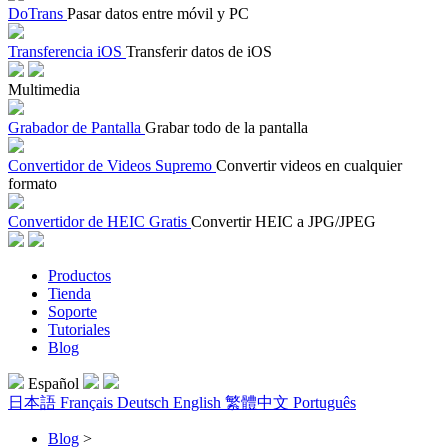
DoTrans
Pasar datos entre móvil y PC
Transferencia iOS
Transferir datos de iOS
Multimedia
Grabador de Pantalla
Grabar todo de la pantalla
Convertidor de Videos Supremo
Convertir videos en cualquier
formato
Convertidor de HEIC Gratis
Convertir HEIC a JPG/JPEG
Productos
Tienda
Soporte
Tutoriales
Blog
Español
日本語
Français
Deutsch
English
繁體中文
Português
Blog
>