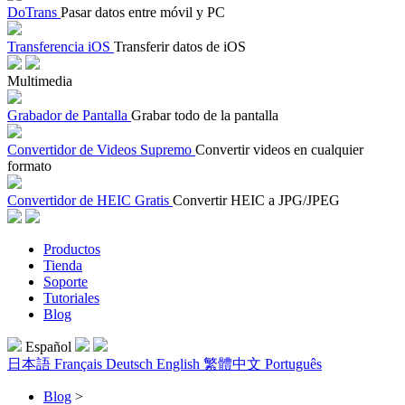
DoTrans
Pasar datos entre móvil y PC
Transferencia iOS
Transferir datos de iOS
Multimedia
Grabador de Pantalla
Grabar todo de la pantalla
Convertidor de Videos Supremo
Convertir videos en cualquier
formato
Convertidor de HEIC Gratis
Convertir HEIC a JPG/JPEG
Productos
Tienda
Soporte
Tutoriales
Blog
Español
日本語
Français
Deutsch
English
繁體中文
Português
Blog
>