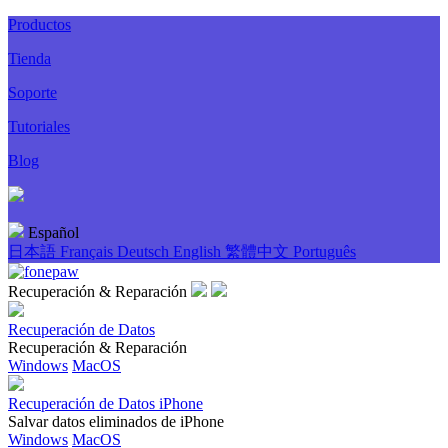
Productos
Tienda
Soporte
Tutoriales
Blog
Español
日本語
Français
Deutsch
English
繁體中文
Português
Recuperación & Reparación
Recuperación de Datos
Recuperación & Reparación
Windows
MacOS
Recuperación de Datos iPhone
Salvar datos eliminados de iPhone
Windows
MacOS