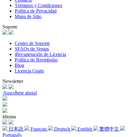
Términos y Condiciones
Política de Privacidad
Mapa de Sitio
Soporte
Centro de Soporte
SFAQs de Ventas
iRecuperación de Licencia
Política de Reembolso
Blog
Licencia Gratis
Newsletter
¡Suscríbete ahora!
Idioma
日本語
Français
Deutsch
English
繁體中文
Português