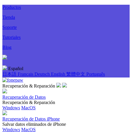
Productos
Tienda
Soporte
Tutoriales
Blog
Español
日本語
Français
Deutsch
English
繁體中文
Português
Recuperación & Reparación
Recuperación de Datos
Recuperación & Reparación
Windows
MacOS
Recuperación de Datos iPhone
Salvar datos eliminados de iPhone
Windows
MacOS