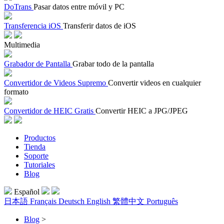
DoTrans
Pasar datos entre móvil y PC
Transferencia iOS
Transferir datos de iOS
Multimedia
Grabador de Pantalla
Grabar todo de la pantalla
Convertidor de Videos Supremo
Convertir videos en cualquier
formato
Convertidor de HEIC Gratis
Convertir HEIC a JPG/JPEG
Productos
Tienda
Soporte
Tutoriales
Blog
Español
日本語
Français
Deutsch
English
繁體中文
Português
Blog
>