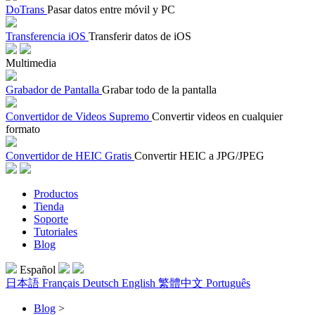
DoTrans
Pasar datos entre móvil y PC
Transferencia iOS
Transferir datos de iOS
Multimedia
Grabador de Pantalla
Grabar todo de la pantalla
Convertidor de Videos Supremo
Convertir videos en cualquier
formato
Convertidor de HEIC Gratis
Convertir HEIC a JPG/JPEG
Productos
Tienda
Soporte
Tutoriales
Blog
Español
日本語
Français
Deutsch
English
繁體中文
Português
Blog
>