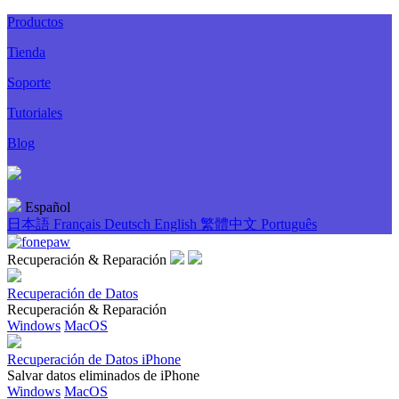
Productos
Tienda
Soporte
Tutoriales
Blog
Español
日本語
Français
Deutsch
English
繁體中文
Português
Recuperación & Reparación
Recuperación de Datos
Recuperación & Reparación
Windows
MacOS
Recuperación de Datos iPhone
Salvar datos eliminados de iPhone
Windows
MacOS