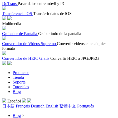
DoTrans
Pasar datos entre móvil y PC
Transferencia iOS
Transferir datos de iOS
Multimedia
Grabador de Pantalla
Grabar todo de la pantalla
Convertidor de Videos Supremo
Convertir videos en cualquier
formato
Convertidor de HEIC Gratis
Convertir HEIC a JPG/JPEG
Productos
Tienda
Soporte
Tutoriales
Blog
Español
日本語
Français
Deutsch
English
繁體中文
Português
Blog
>