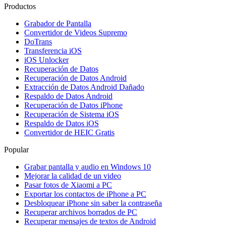
Productos
Grabador de Pantalla
Convertidor de Videos Supremo
DoTrans
Transferencia iOS
iOS Unlocker
Recuperación de Datos
Recuperación de Datos Android
Extracción de Datos Android Dañado
Respaldo de Datos Android
Recuperación de Datos iPhone
Recuperación de Sistema iOS
Respaldo de Datos iOS
Convertidor de HEIC Gratis
Popular
Grabar pantalla y audio en Windows 10
Mejorar la calidad de un video
Pasar fotos de Xiaomi a PC
Exportar los contactos de iPhone a PC
Desbloquear iPhone sin saber la contraseña
Recuperar archivos borrados de PC
Recuperar mensajes de textos de Android