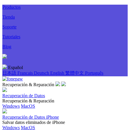
Productos
Tienda
Soporte
Tutoriales
Blog
Español
日本語
Français
Deutsch
English
繁體中文
Português
Recuperación & Reparación
Recuperación de Datos
Recuperación & Reparación
Windows
MacOS
Recuperación de Datos iPhone
Salvar datos eliminados de iPhone
Windows
MacOS