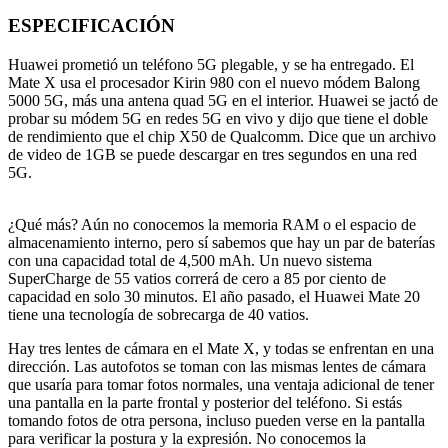
ESPECIFICACIÓN
Huawei prometió un teléfono 5G plegable, y se ha entregado. El
Mate X usa el procesador Kirin 980 con el nuevo módem Balong
5000 5G, más una antena quad 5G en el interior. Huawei se jactó de
probar su módem 5G en redes 5G en vivo y dijo que tiene el doble
de rendimiento que el chip X50 de Qualcomm. Dice que un archivo
de video de 1GB se puede descargar en tres segundos en una red
5G.
¿Qué más? Aún no conocemos la memoria RAM o el espacio de
almacenamiento interno, pero sí sabemos que hay un par de baterías
con una capacidad total de 4,500 mAh. Un nuevo sistema
SuperCharge de 55 vatios correrá de cero a 85 por ciento de
capacidad en solo 30 minutos. El año pasado, el Huawei Mate 20
tiene una tecnología de sobrecarga de 40 vatios.
Hay tres lentes de cámara en el Mate X, y todas se enfrentan en una
dirección. Las autofotos se toman con las mismas lentes de cámara
que usaría para tomar fotos normales, una ventaja adicional de tener
una pantalla en la parte frontal y posterior del teléfono. Si estás
tomando fotos de otra persona, incluso pueden verse en la pantalla
para verificar la postura y la expresión. No conocemos la