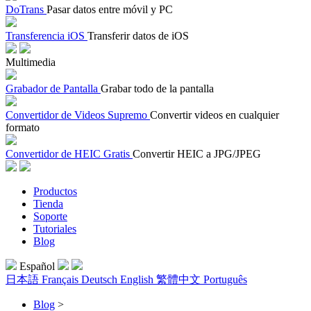
DoTrans
Pasar datos entre móvil y PC
Transferencia iOS
Transferir datos de iOS
Multimedia
Grabador de Pantalla
Grabar todo de la pantalla
Convertidor de Videos Supremo
Convertir videos en cualquier
formato
Convertidor de HEIC Gratis
Convertir HEIC a JPG/JPEG
Productos
Tienda
Soporte
Tutoriales
Blog
Español
日本語
Français
Deutsch
English
繁體中文
Português
Blog
>