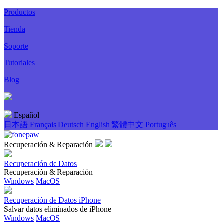
Productos
Tienda
Soporte
Tutoriales
Blog
Español
日本語
Français
Deutsch
English
繁體中文
Português
Recuperación & Reparación
Recuperación de Datos
Recuperación & Reparación
Windows
MacOS
Recuperación de Datos iPhone
Salvar datos eliminados de iPhone
Windows
MacOS