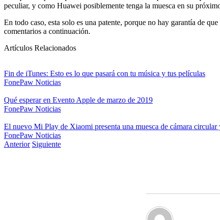
peculiar, y como Huawei posiblemente tenga la muesca en su próximo te
En todo caso, esta solo es una patente, porque no hay garantía de que
comentarios a continuación.
Artículos Relacionados
Fin de iTunes: Esto es lo que pasará con tu música y tus películas
FonePaw
Noticias
Qué esperar en Evento Apple de marzo de 2019
FonePaw
Noticias
El nuevo Mi Play de Xiaomi presenta una muesca de cámara circular y
FonePaw
Noticias
Anterior
Siguiente