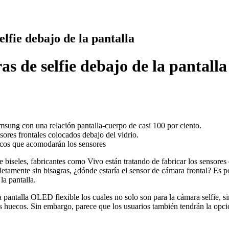
lfie debajo de la pantalla
s de selfie debajo de la pantalla
msung con una relación pantalla-cuerpo de casi 100 por ciento.
nsores frontales colocados debajo del vidrio.
uecos que acomodarán los sensores
e biseles, fabricantes como Vivo están tratando de fabricar los sensores 
letamente sin bisagras, ¿dónde estaría el sensor de cámara frontal? Es 
la pantalla.
antalla OLED flexible los cuales no solo son para la cámara selfie, sin
los huecos. Sin embargo, parece que los usuarios también tendrán la opc