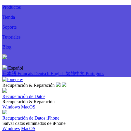
Productos
Tienda
Soporte
Tutoriales
Blog
Español
日本語
Français
Deutsch
English
繁體中文
Português
Recuperación & Reparación
Recuperación de Datos
Recuperación & Reparación
Windows
MacOS
Recuperación de Datos iPhone
Salvar datos eliminados de iPhone
Windows
MacOS