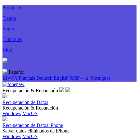
Productos
Tienda
Soporte
Tutoriales
Blog
Español
日本語
Français
Deutsch
English
繁體中文
Português
Recuperación & Reparación
Recuperación de Datos
Recuperación & Reparación
Windows
MacOS
Recuperación de Datos iPhone
Salvar datos eliminados de iPhone
Windows
MacOS