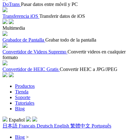
DoTrans
Pasar datos entre móvil y PC
Transferencia iOS
Transferir datos de iOS
Multimedia
Grabador de Pantalla
Grabar todo de la pantalla
Convertidor de Videos Supremo
Convertir videos en cualquier
formato
Convertidor de HEIC Gratis
Convertir HEIC a JPG/JPEG
Productos
Tienda
Soporte
Tutoriales
Blog
Español
日本語
Français
Deutsch
English
繁體中文
Português
Blog
>