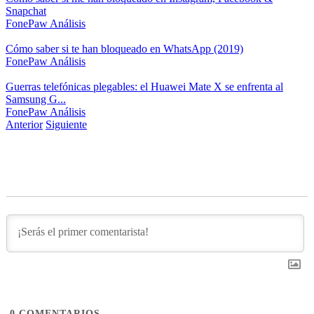
Snapchat
FonePaw
Análisis
Cómo saber si te han bloqueado en WhatsApp (2019)
FonePaw
Análisis
Guerras telefónicas plegables: el Huawei Mate X se enfrenta al
Samsung G...
FonePaw
Análisis
Anterior
Siguiente
0
COMENTARIOS