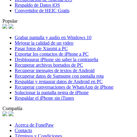
Respaldo de Datos iOS
Convertidor de HEIC Gratis
Popular
Grabar pantalla y audio en Windows 10
Mejorar la calidad de un video
Pasar fotos de Xiaomi a PC
Exportar los contactos de iPhone a PC
Desbloquear iPhone sin saber la contraseña
Recuperar archivos borrados de PC
Recuperar mensajes de textos de Android
Recuperar datos de Samsung con pantalla rota
Respaldar y restaurar datos de Android en PC
Recuperar conversaciones de WhatsApp de iPhone
Solucionar la pantalla negra de iPhone
Respaldar el iPhone sin iTunes
Compañía
Acerca de FonePaw
Contacto
Términos y Condiciones