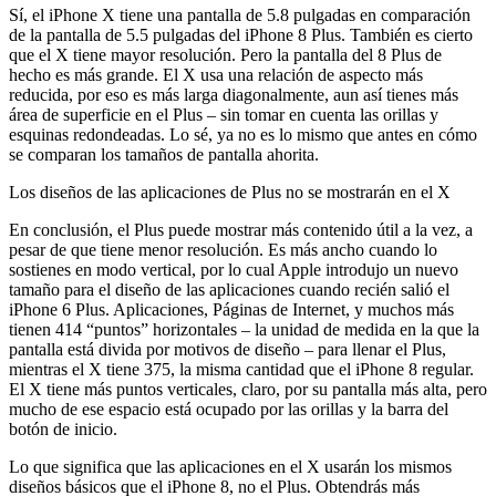
Sí, el iPhone X tiene una pantalla de 5.8 pulgadas en comparación
de la pantalla de 5.5 pulgadas del iPhone 8 Plus. También es cierto
que el X tiene mayor resolución. Pero la pantalla del 8 Plus de
hecho es más grande. El X usa una relación de aspecto más
reducida, por eso es más larga diagonalmente, aun así tienes más
área de superficie en el Plus – sin tomar en cuenta las orillas y
esquinas redondeadas. Lo sé, ya no es lo mismo que antes en cómo
se comparan los tamaños de pantalla ahorita.
Los diseños de las aplicaciones de Plus no se mostrarán en el X
En conclusión, el Plus puede mostrar más contenido útil a la vez, a
pesar de que tiene menor resolución. Es más ancho cuando lo
sostienes en modo vertical, por lo cual Apple introdujo un nuevo
tamaño para el diseño de las aplicaciones cuando recién salió el
iPhone 6 Plus. Aplicaciones, Páginas de Internet, y muchos más
tienen 414 “puntos” horizontales – la unidad de medida en la que la
pantalla está divida por motivos de diseño – para llenar el Plus,
mientras el X tiene 375, la misma cantidad que el iPhone 8 regular.
El X tiene más puntos verticales, claro, por su pantalla más alta, pero
mucho de ese espacio está ocupado por las orillas y la barra del
botón de inicio.
Lo que significa que las aplicaciones en el X usarán los mismos
diseños básicos que el iPhone 8, no el Plus. Obtendrás más