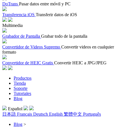
DoTrans
Pasar datos entre móvil y PC
Transferencia iOS
Transferir datos de iOS
Multimedia
Grabador de Pantalla
Grabar todo de la pantalla
Convertidor de Videos Supremo
Convertir videos en cualquier
formato
Convertidor de HEIC Gratis
Convertir HEIC a JPG/JPEG
Productos
Tienda
Soporte
Tutoriales
Blog
Español
日本語
Français
Deutsch
English
繁體中文
Português
Blog
>