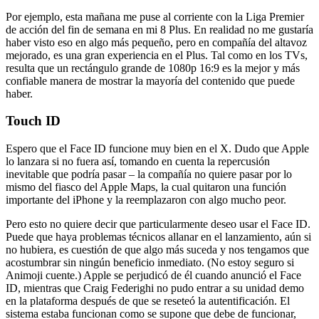
Por ejemplo, esta mañana me puse al corriente con la Liga Premier
de acción del fin de semana en mi 8 Plus. En realidad no me gustaría
haber visto eso en algo más pequeño, pero en compañía del altavoz
mejorado, es una gran experiencia en el Plus. Tal como en los TVs,
resulta que un rectángulo grande de 1080p 16:9 es la mejor y más
confiable manera de mostrar la mayoría del contenido que puede
haber.
Touch ID
Espero que el Face ID funcione muy bien en el X. Dudo que Apple
lo lanzara si no fuera así, tomando en cuenta la repercusión
inevitable que podría pasar – la compañía no quiere pasar por lo
mismo del fiasco del Apple Maps, la cual quitaron una función
importante del iPhone y la reemplazaron con algo mucho peor.
Pero esto no quiere decir que particularmente deseo usar el Face ID.
Puede que haya problemas técnicos allanar en el lanzamiento, aún si
no hubiera, es cuestión de que algo más suceda y nos tengamos que
acostumbrar sin ningún beneficio inmediato. (No estoy seguro si
Animoji cuente.) Apple se perjudicó de él cuando anunció el Face
ID, mientras que Craig Federighi no pudo entrar a su unidad demo
en la plataforma después de que se reseteó la autentificación. El
sistema estaba funcionan como se supone que debe de funcionar,