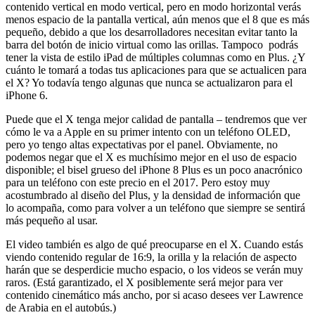
contenido vertical en modo vertical, pero en modo horizontal verás
menos espacio de la pantalla vertical, aún menos que el 8 que es más
pequeño, debido a que los desarrolladores necesitan evitar tanto la
barra del botón de inicio virtual como las orillas. Tampoco podrás
tener la vista de estilo iPad de múltiples columnas como en Plus. ¿Y
cuánto le tomará a todas tus aplicaciones para que se actualicen para
el X? Yo todavía tengo algunas que nunca se actualizaron para el
iPhone 6.
Puede que el X tenga mejor calidad de pantalla – tendremos que ver
cómo le va a Apple en su primer intento con un teléfono OLED,
pero yo tengo altas expectativas por el panel. Obviamente, no
podemos negar que el X es muchísimo mejor en el uso de espacio
disponible; el bisel grueso del iPhone 8 Plus es un poco anacrónico
para un teléfono con este precio en el 2017. Pero estoy muy
acostumbrado al diseño del Plus, y la densidad de información que
lo acompaña, como para volver a un teléfono que siempre se sentirá
más pequeño al usar.
El video también es algo de qué preocuparse en el X. Cuando estás
viendo contenido regular de 16:9, la orilla y la relación de aspecto
harán que se desperdicie mucho espacio, o los videos se verán muy
raros. (Está garantizado, el X posiblemente será mejor para ver
contenido cinemático más ancho, por si acaso desees ver Lawrence
de Arabia en el autobús.)