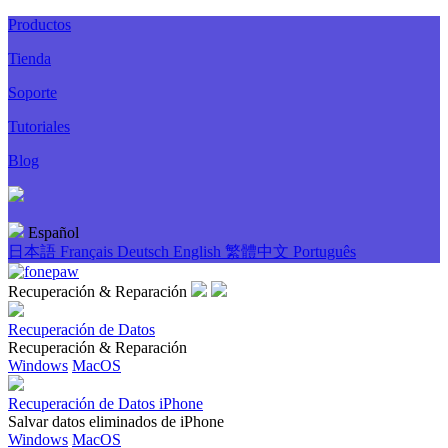
Productos
Tienda
Soporte
Tutoriales
Blog
Español
日本語
Français
Deutsch
English
繁體中文
Português
Recuperación & Reparación
Recuperación de Datos
Recuperación & Reparación
Windows
MacOS
Recuperación de Datos iPhone
Salvar datos eliminados de iPhone
Windows
MacOS