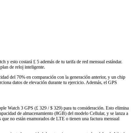
ch y esto costará £ 5 además de tu tarifa de red mensual estándar.
an de reloj inteligente.
idad del 70% en comparación con la generación anterior, y un chip
rciona datos de elevación durante tu ejercicio. Además, el GPS
pple Watch 3 GPS (£ 329 / $ 329) para tu consideración. Esto elimina
a capacidad de almacenamiento (8GB) del modelo Cellular, y se lanza a
los que no están enamorados de LTE o tienen una factura mensual