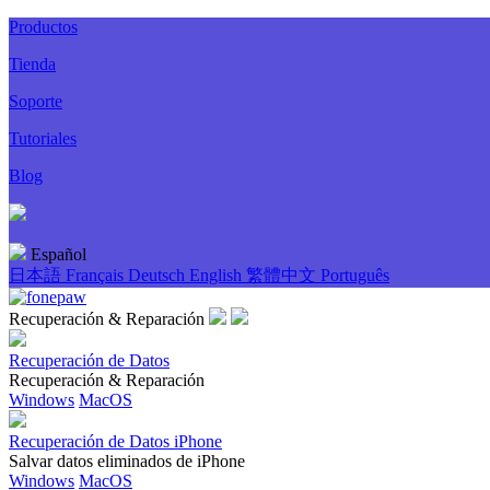
Productos
Tienda
Soporte
Tutoriales
Blog
Español
日本語
Français
Deutsch
English
繁體中文
Português
Recuperación & Reparación
Recuperación de Datos
Recuperación & Reparación
Windows
MacOS
Recuperación de Datos iPhone
Salvar datos eliminados de iPhone
Windows
MacOS