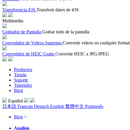
Transferencia iOS
Transferir datos de iOS
Multimedia
Grabador de Pantalla
Grabar todo de la pantalla
Convertidor de Videos Supremo
Convertir videos en cualquier forma
Convertidor de HEIC Gratis
Convertir HEIC a JPG/JPEG
Productos
Tienda
Soporte
Tutoriales
Blog
Español
日本語
Français
Deutsch
English
繁體中文
Português
Blog
>
Análisis