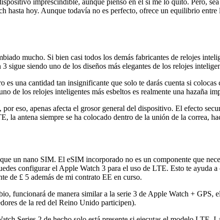
positivo imprescindible, aunque pienso en el si me lo quito. Pero, sea
h hasta hoy. Aunque todavía no es perfecto, ofrece un equilibrio entre l
ado mucho. Si bien casi todos los demás fabricantes de relojes inteli
3 sigue siendo uno de los diseños más elegantes de los relojes inteligen
ro es una cantidad tan insignificante que solo te darás cuenta si coloca
o de los relojes inteligentes más esbeltos es realmente una hazaña imp
 por eso, apenas afecta el grosor general del dispositivo. El efecto sec
TE, la antena siempre se ha colocado dentro de la unión de la correa, ha
que un nano SIM. El eSIM incorporado no es un componente que necesita
puedes configurar el Apple Watch 3 para el uso de LTE. Esto te ayuda a 
gente de £ 5 además de mi contrato EE en curso.
o, funcionará de manera similar a la serie 3 de Apple Watch + GPS, el 
dores de la red del Reino Unido participen).
 Watch Series 2 de hecho solo está presente si ejecutas el modelo LTE. 