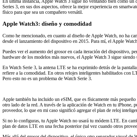
En última instancia, Apple Watch 3 sigue no ventando bien como un dis
Series 3, en sus dos aspectos, ofrece la mejor experiencia en smartwatc
físico para que sea un compañero versátil.
Apple Watch3: diseño y comodidad
Como he mencionado, en cuanto al diseño de Apple Watch, no ha cambi
desde el lanzamiento del dispositivo en 2015. Para mí, el Apple Watch 
Puedes ver el aumento del grosor en cada iteración del dispositivo, pe
hardware de los modelos más nuevos, el Apple Watch 3 sigue siendo un
En Watch Serie 3, la antena LTE se ha exprimido detrás de la pantalla,
refiere a la comodidad. En otros relojes inteligentes habilitados con L
Pero esto no es un problema de Watch Serie 3.
Apple también ha incluido un eSIM, que es físicamente más pequeño 
otro lado de la red. A través de la aplicación de Watch en tu iPhone, 
proveedor, lo que en mi caso significó agregar el plan de reloj inteli
Si no lo configuras, tu Apple Watch no usará tu módem LTE. En cambi
plan de datos LTE en una fecha posterior (tal vez cuando otros provee
Más allá del grosor del dispositivo, el único otro separador visual de