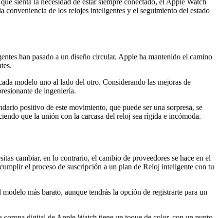
 que sienta la necesidad de estar siempre conectado, el Apple Watch
a conveniencia de los relojes inteligentes y el seguimiento del estado
gentes han pasado a un diseño circular, Apple ha mantenido el camino
tes.
s cada modelo uno al lado del otro. Considerando las mejoras de
resionante de ingeniería.
undario positivo de este movimiento, que puede ser una sorpresa, se
ciendo que la unión con la carcasa del reloj sea rígida e incómoda.
s cambiar, en lo contrario, el cambio de proveedores se hace en el
cumplir el proceso de suscripción a un plan de Reloj inteligente con tu
modelo más barato, aunque tendrás la opción de registrarte para un
La corona digital de Apple Watch tiene un toque de color, con un punto