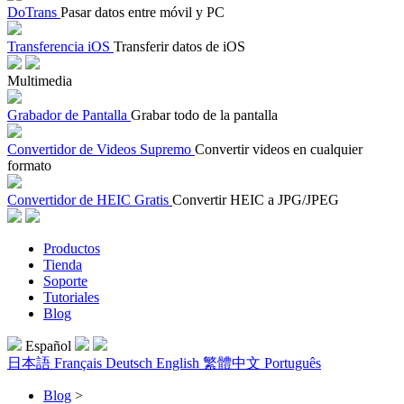
DoTrans
Pasar datos entre móvil y PC
Transferencia iOS
Transferir datos de iOS
Multimedia
Grabador de Pantalla
Grabar todo de la pantalla
Convertidor de Videos Supremo
Convertir videos en cualquier
formato
Convertidor de HEIC Gratis
Convertir HEIC a JPG/JPEG
Productos
Tienda
Soporte
Tutoriales
Blog
Español
日本語
Français
Deutsch
English
繁體中文
Português
Blog
>