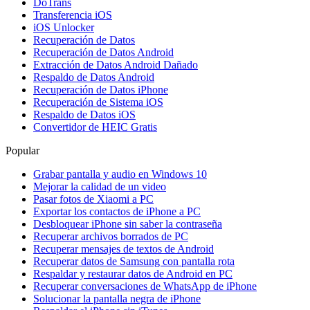
DoTrans
Transferencia iOS
iOS Unlocker
Recuperación de Datos
Recuperación de Datos Android
Extracción de Datos Android Dañado
Respaldo de Datos Android
Recuperación de Datos iPhone
Recuperación de Sistema iOS
Respaldo de Datos iOS
Convertidor de HEIC Gratis
Popular
Grabar pantalla y audio en Windows 10
Mejorar la calidad de un video
Pasar fotos de Xiaomi a PC
Exportar los contactos de iPhone a PC
Desbloquear iPhone sin saber la contraseña
Recuperar archivos borrados de PC
Recuperar mensajes de textos de Android
Recuperar datos de Samsung con pantalla rota
Respaldar y restaurar datos de Android en PC
Recuperar conversaciones de WhatsApp de iPhone
Solucionar la pantalla negra de iPhone