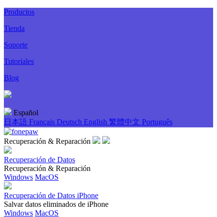
Productos
Tienda
Soporte
Tutoriales
Blog
Español
日本語
Français
Deutsch
English
繁體中文
Português
Recuperación & Reparación
Recuperación de Datos
Recuperación & Reparación
Windows
MacOS
Recuperación de Datos iPhone
Salvar datos eliminados de iPhone
Windows
MacOS